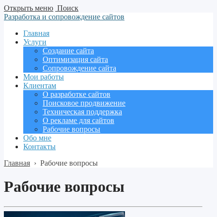
Открыть меню
Поиск
Разработка и сопровождение сайтов
Главная
Услуги
Создание сайта
Оптимизация сайта
Сопровождение сайта
Мои работы
Клиентам
О разработке сайтов
Поисковое продвижение
Техническая поддержка
О рекламе для сайтов
Рабочие вопросы
Обо мне
Контакты
Главная
›
Рабочие вопросы
Рабочие вопросы