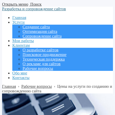
Открыть меню
Поиск
Разработка и сопровождение сайтов
Главная
Услуги
Создание сайта
Оптимизация сайта
Сопровождение сайта
Мои работы
Клиентам
О разработке сайтов
Поисковое продвижение
Техническая поддержка
О рекламе для сайтов
Рабочие вопросы
Обо мне
Контакты
Главная
›
Рабочие вопросы
›
Цены на услуги по созданию и
сопровождению сайта